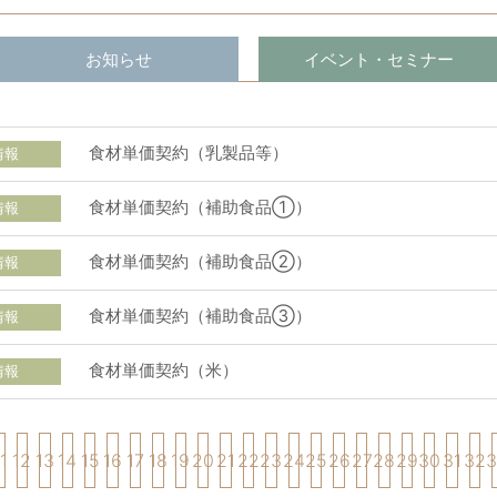
お知らせ
イベント・セミナー
食材単価契約（乳製品等）
情報
食材単価契約（補助食品①）
情報
食材単価契約（補助食品②）
情報
食材単価契約（補助食品③）
情報
食材単価契約（米）
情報
1
12
13
14
15
16
17
18
19
20
21
22
23
24
25
26
27
28
29
30
31
32