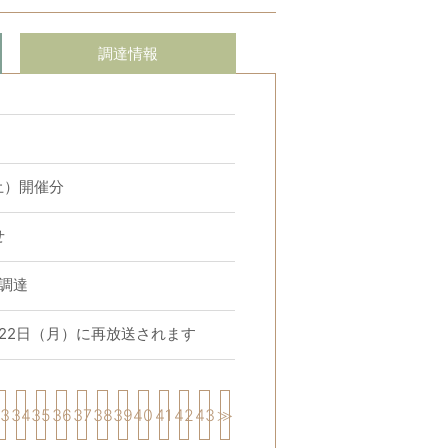
調達情報
土）開催分
せ
調達
22日（月）に再放送されます
33
34
35
36
37
38
39
40
41
42
43
≫