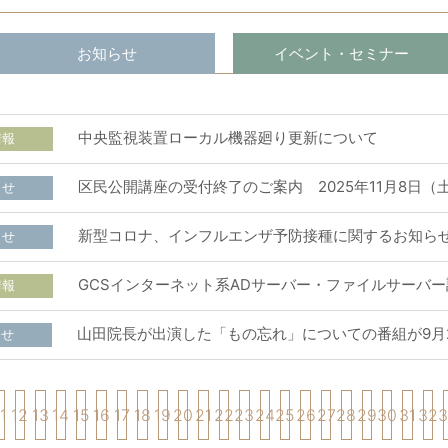
お知らせ
イベント・セミナー
中央監視装置ローカル機器廻り更新について
情報
区民公開講座の受付終了のご案内 2025年11月8日（
らせ
新型コロナ、インフルエンザ予防接種に関するお知ら
らせ
GCSインターネット系ADサーバー・ファイルサーバー
情報
山田院長が出演した「もの忘れ」についての番組が9月
らせ
1
12
13
14
15
16
17
18
19
20
21
22
23
24
25
26
27
28
29
30
31
32