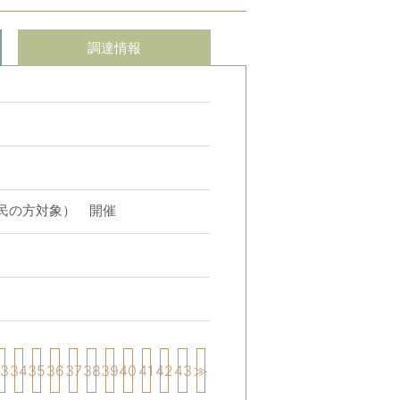
調達情報
民の方対象） 開催
33
34
35
36
37
38
39
40
41
42
43
≫