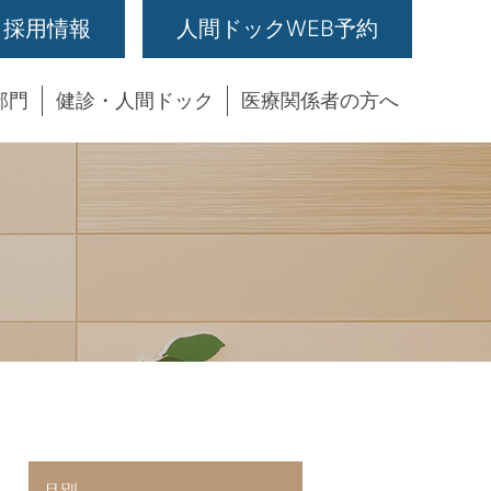
採用情報
人間ドックWEB予約
部門
健診・人間ドック
医療関係者の方へ
月別