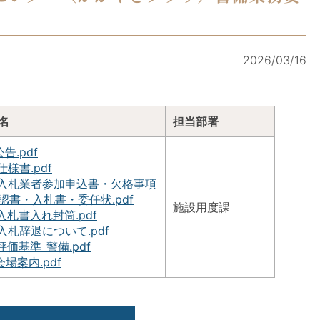
2026/03/16
名
担当部署
公告.pdf
.仕様書.pdf
.入札業者参加申込書・欠格事項
認書・入札書・委任状.pdf
施設用度課
.入札書入れ封筒.pdf
.入札辞退について.pdf
.評価基準_警備.pdf
.会場案内.pdf