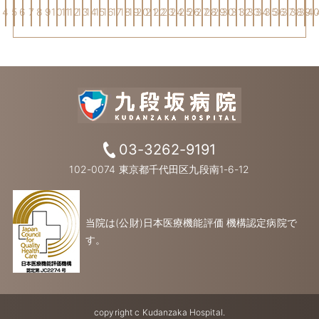
3
4
5
6
7
8
9
10
11
12
13
14
15
16
17
18
19
20
21
22
23
24
25
26
27
28
29
30
31
32
33
34
35
36
37
38
39
4
03-3262-9191
102-0074 東京都千代田区九段南1-6-12
当院は(公財)日本医療機能評価 機構認定病院で
す。
copyright c Kudanzaka Hospital.