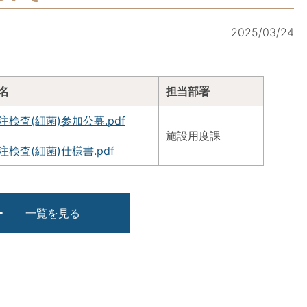
2025/03/24
名
担当部署
注検査(細菌)参加公募.pdf
施設用度課
注検査(細菌)仕様書.pdf
一覧を見る