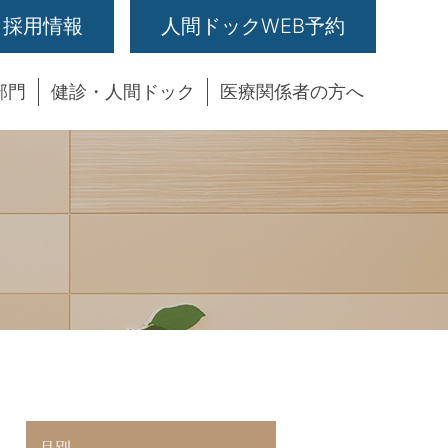
採用情報
人間ドックWEB予約
部門
健診・人間ドック
医療関係者の方へ
月別