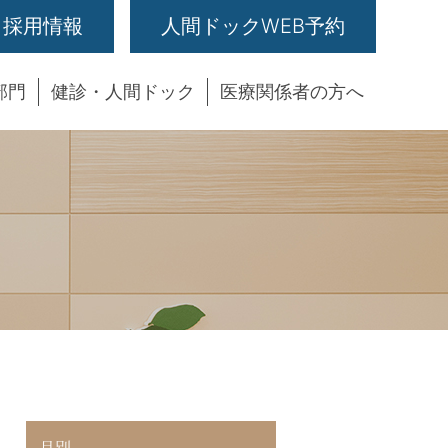
採用情報
人間ドックWEB予約
部門
健診・人間ドック
医療関係者の方へ
月別