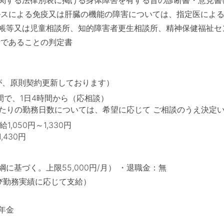
関する法律別表に掲げる身体障害を有する旨の診断書・意見書
ルスによる免疫又は肝臓の機能の障害については、指定医による
帳等又は児童相談所、知的障害者更生相談所、精神保健福祉セ
者であることの判定書
が、原則契約更新しております）
の間で、1日4時間から（応相談）
たりの勤務日数については、希望に応じて ご相談のうえ決定
,050円～1,330円
,430円
基づく。上限55,000円/月） ・退職金：無
び勤務実績に応じて支給）
年金