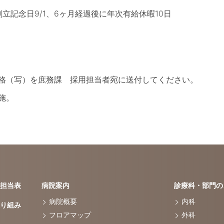
、創立記念日9/1、6ヶ月経過後に年次有給休暇10日
格（写）を庶務課 採用担当者宛に送付してください。
施。
担当表
病院案内
診療科・部門の
病院概要
内科
り組み
フロアマップ
外科