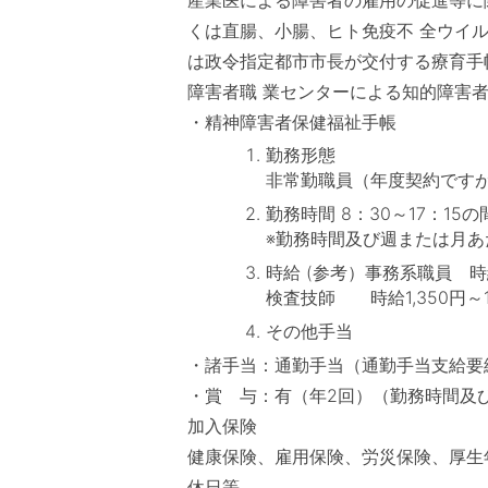
産業医による障害者の雇用の促進等に
くは直腸、小腸、ヒト免疫不 全ウイ
は政令指定都市市長が交付する療育手
障害者職 業センターによる知的障害
・精神障害者保健福祉手帳
勤務形態
非常勤職員（年度契約です
勤務時間 8：30～17：15
※勤務時間及び週または月あ
時給 (参考）事務系職員 時給1
検査技師 時給1,350円～1
その他手当
・諸手当：通勤手当（通勤手当支給要綱に
・賞 与：有（年2回）（勤務時間及
加入保険
健康保険、雇用保険、労災保険、厚生
休日等