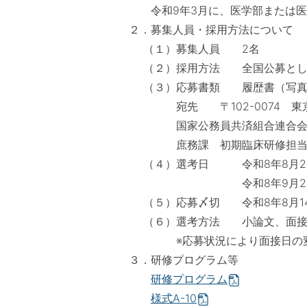
令和9年3月に、医学部または医科
２．募集人員・採用方法について
（１）募集人員 2名
（２）採用方法 全国公募とし、
（３）応募書類 履歴書（写真貼
宛先 〒102-0074 東京都千
国家公務員共済組合連合会 
庶務課 初期臨床研修担当
（４）選考日 令和8年8月26日
令和8年9月2日（水）
（５）応募〆切 令和8年8月14
（６）選考方法 小論文、面接
※応募状況により面接日の変更
３．研修プログラム等
研修プログラム
様式A-10