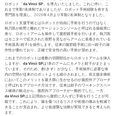
ロボット「
da Vinci SP
」を導入いたしました。これに伴い、こ
れまで常勤
1
名体制でありましたが、ロボット手術経験を有する
専門医を増員し、
2026
年
4
月より常勤
2
名体制となりました。
ロボット支援手術とはロボットが自由に手術を行うのではなく、
執刀医が術野と離れたサージョンコンソールと呼ばれる操縦席に
座り、ロボットアームを操作して腹腔鏡手術を行います。執刀医
はモニターで拡大された視野を見ながらアームに装着されている
手術器具
(
鉗子
)
を操作します。従来の腹腔鏡手術に比べ鉗子の操
作性が優れており、正確で安全性の高い手術が望めます。
これまでのロボットは複数の切開部位からロボットアームを挿入
しますが、
da Vinci SP
は
1
本のアームにカメラと鉗子がまとまっ
ています。そのため、創
(
きず）が少なく、手術操作に必要な体
内の空間が従来のロボットよりも縮小されました。前立腺全摘術
においてこのメリットを最大限に生かせるのが腹腔外アプローチ
と呼ばれるアプローチ方法です。従来は鉗子のワーキングスペー
ス確保の観点から、腹腔内アプローチが一般的でした。一方、
da Vinci SP
は上記理由から腹腔に入らずに手術を行うことが可
能です。これにより、腸を傷つけるリスクや術後の痛みを軽減で
きることが見込まれ、より低侵襲な治療が実現できると考えられ
ます。