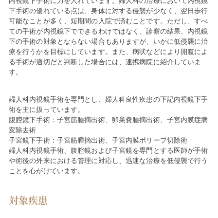
内視鏡下手術に力を入れています。婦人科の治療において内視鏡
下手術の優れている点は、身体に対する侵襲が少なく、翌日歩行
可能なことが多く、短期間の入院で済むことです。ただし、すべ
ての手術が内視鏡下でできるわけではなく、診察の結果、内視鏡
下の手術の対象とならない場合もありますが、いかに低侵襲に治
療を行うかを目標にしています。また、病状などにより開腹によ
る手術が適切だと判断した場合には、連携病院に紹介していま
す。
婦人科内視鏡手術を専門とし、婦人科良性疾患の下記内視鏡下手
術を主に扱っています。
腹腔鏡下手術：子宮筋腫摘出術、卵巣嚢腫摘出術、子宮内膜症病
変除去術
子宮鏡下手術：子宮筋腫摘出術、子宮内膜ポリープ切除術
婦人科内視鏡手術、腹腔鏡および子宮鏡を専門とする医師が手術
や術後の外来における管理に対応し、迅速な治療を低侵襲で行う
ことを心がけています。
対象疾患