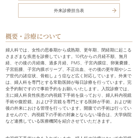
外来診療担当表
概要・診療について
婦人科では、女性の思春期から成熟期、更年期、閉経期に起こる
さまざまな疾患を診療しています。10代からの月経不順、無月
経、その後の月経痛、過多月経、PMS、子宮内膜症、卵巣嚢腫、
子宮筋腫、子宮内膜ポリープ、不正出血、その後の更年期やシニ
ア世代の諸症状、骨粗しょう症など広く対応しています。外来で
は、婦人科を専門とする常勤医師が毎日診療を行っています。完
全予約制ですので事前予約をお願いいたします。入院診療では、
主に婦人科良性疾患の内視鏡下手術を扱っており、婦人科内視鏡
手術や腹腔鏡、および子宮鏡を専門とする医師が手術、および術
後の外来における管理を行っています。開腹での手術は行ってい
ませんので、内視鏡下の手術の対象とならない場合は、大学病院
など連携している医療機関を紹介させていただきます。